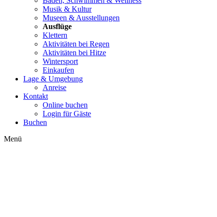
Baden, Schwimmen & Wellness
Musik & Kultur
Museen & Ausstellungen
Ausflüge
Klettern
Aktivitäten bei Regen
Aktivitäten bei Hitze
Wintersport
Einkaufen
Lage & Umgebung
Anreise
Kontakt
Online buchen
Login für Gäste
Buchen
Menü